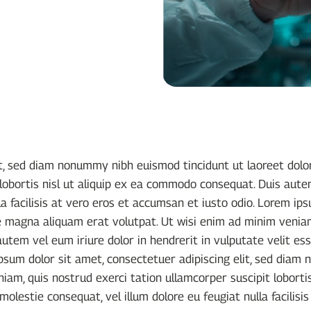
it, sed diam nonummy nibh euismod tincidunt ut laoreet dol
lobortis nisl ut aliquip ex ea commodo consequat. Duis autem
a facilisis at vero eros et accumsan et iusto odio. Lorem ips
magna aliquam erat volutpat. Ut wisi enim ad minim veniam,
utem vel eum iriure dolor in hendrerit in vulputate velit ess
 ipsum dolor sit amet, consectetuer adipiscing elit, sed dia
iam, quis nostrud exerci tation ullamcorper suscipit lobort
 molestie consequat, vel illum dolore eu feugiat nulla facilisi